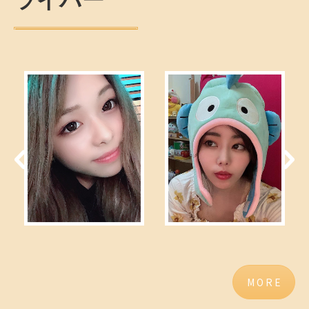
M O R E