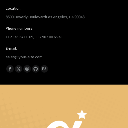
Location:
8500 Beverly BoulevardLos Angeles, CA 90048
Phone numbers:
+12 345 67 00 89, +12 987 00 65 43
E-mail:
sales@your-site.com
找到我们：
Facebook
X
Dribbble
Github
Behance
page
page
page
page
page
opens
opens
opens
opens
opens
in
in
in
in
in
new
new
new
new
new
window
window
window
window
window