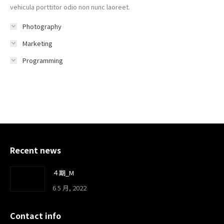
vehicula porttitor odio non nunc laoreet.
Photography
Marketing
Programming
Recent news
４期_M
6 5 月, 2022
Contact info