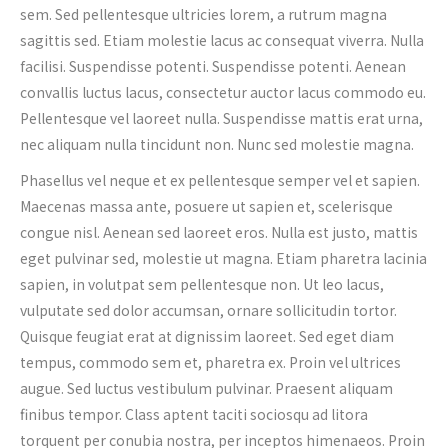
sem. Sed pellentesque ultricies lorem, a rutrum magna
sagittis sed. Etiam molestie lacus ac consequat viverra. Nulla
facilisi. Suspendisse potenti. Suspendisse potenti. Aenean
convallis luctus lacus, consectetur auctor lacus commodo eu.
Pellentesque vel laoreet nulla. Suspendisse mattis erat urna,
nec aliquam nulla tincidunt non. Nunc sed molestie magna.
Phasellus vel neque et ex pellentesque semper vel et sapien.
Maecenas massa ante, posuere ut sapien et, scelerisque
congue nisl. Aenean sed laoreet eros. Nulla est justo, mattis
eget pulvinar sed, molestie ut magna. Etiam pharetra lacinia
sapien, in volutpat sem pellentesque non. Ut leo lacus,
vulputate sed dolor accumsan, ornare sollicitudin tortor.
Quisque feugiat erat at dignissim laoreet. Sed eget diam
tempus, commodo sem et, pharetra ex. Proin vel ultrices
augue. Sed luctus vestibulum pulvinar. Praesent aliquam
finibus tempor. Class aptent taciti sociosqu ad litora
torquent per conubia nostra, per inceptos himenaeos. Proin