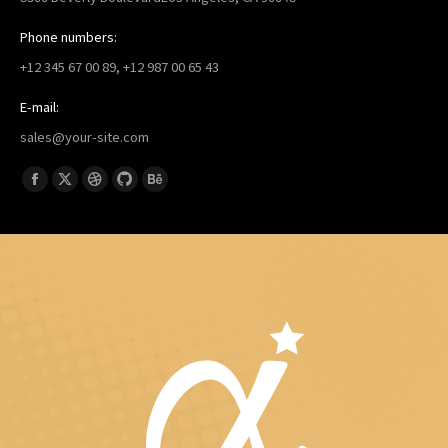
Phone numbers:
+12 345 67 00 89, +12 987 00 65 43
E-mail:
sales@your-site.com
找到我们：
Facebook
X
Dribbble
Github
Behance
page
page
page
page
page
opens
opens
opens
opens
opens
in
in
in
in
in
new
new
new
new
new
window
window
window
window
window