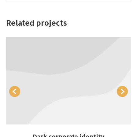
个
项
Related projects
目：
Dark corporate identity