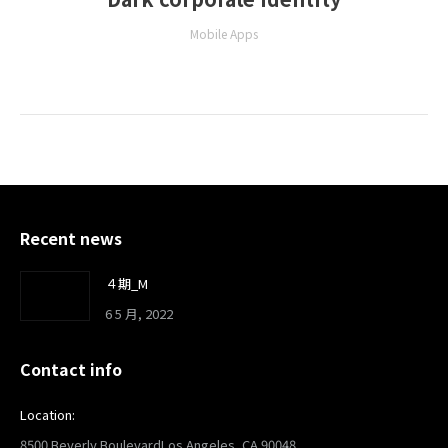
Mobile Apps
Recent news
４期_M
6 5 月, 2022
Contact info
Location:
8500 Beverly BoulevardLos Angeles, CA 90048