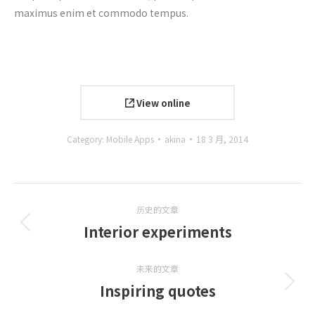
maximus enim et commodo tempus.
View online
Category:
Mobile Apps
akina
18 3 月, 2014
项
历史的文章
目
Interior experiments
上
一
导
个
未来的文章
航
项
Inspiring quotes
下
目：
一