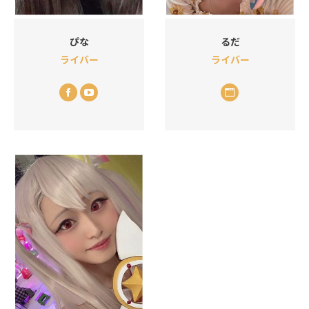
ぴな
るだ
ライバー
ライバー
Facebook
YouTube
个
人
博
客/
网
站